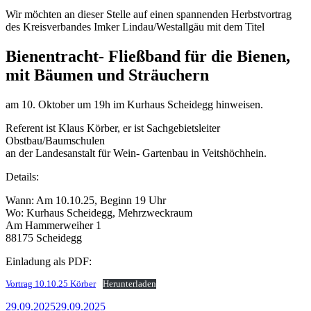
Wir möchten an dieser Stelle auf einen spannenden Herbstvortrag
des Kreisverbandes Imker Lindau/Westallgäu mit dem Titel
Bienentracht- Fließband für die Bienen,
mit Bäumen und Sträuchern
am 10. Oktober um 19h im Kurhaus Scheidegg hinweisen.
Referent ist Klaus Körber, er ist Sachgebietsleiter
Obstbau/Baumschulen
an der Landesanstalt für Wein- Gartenbau in Veitshöchhein.
Details:
Wann: Am 10.10.25, Beginn 19 Uhr
Wo: Kurhaus Scheidegg, Mehrzweckraum
Am Hammerweiher 1
88175 Scheidegg
Einladung als PDF:
Vortrag 10.10.25 Körber
Herunterladen
Veröffentlicht
29.09.2025
29.09.2025