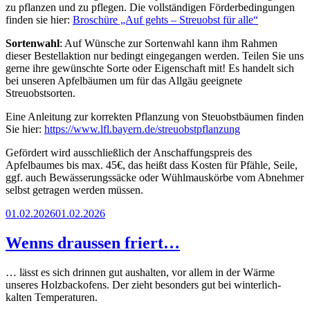
zu pflanzen und zu pflegen. Die vollständigen Förderbedingungen
finden sie hier:
Broschüre „Auf gehts – Streuobst für alle“
Sortenwahl
: Auf Wünsche zur Sortenwahl kann ihm Rahmen
dieser Bestellaktion nur bedingt eingegangen werden. Teilen Sie uns
gerne ihre gewünschte Sorte oder Eigenschaft mit! Es handelt sich
bei unseren Apfelbäumen um für das Allgäu geeignete
Streuobstsorten.
Eine Anleitung zur korrekten Pflanzung von Steuobstbäumen finden
Sie hier:
https://www.lfl.bayern.de/streuobstpflanzung
Gefördert wird ausschließlich der Anschaffungspreis des
Apfelbaumes bis max. 45€, das heißt dass Kosten für Pfähle, Seile,
ggf. auch Bewässerungssäcke oder Wühlmauskörbe vom Abnehmer
selbst getragen werden müssen.
Veröffentlicht
01.02.2026
01.02.2026
am
Wenns draussen friert…
… lässt es sich drinnen gut aushalten, vor allem in der Wärme
unseres Holzbackofens. Der zieht besonders gut bei winterlich-
kalten Temperaturen.