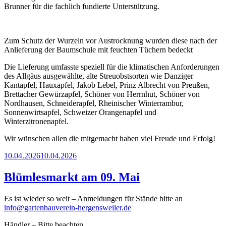
Brunner für die fachlich fundierte Unterstützung.
Zum Schutz der Wurzeln vor Austrocknung wurden diese nach der
Anlieferung der Baumschule mit feuchten Tüchern bedeckt
Die Lieferung umfasste speziell für die klimatischen Anforderungen
des Allgäus ausgewählte, alte Streuobstsorten wie Danziger
Kantapfel, Hauxapfel, Jakob Lebel, Prinz Albrecht von Preußen,
Brettacher Gewürzapfel, Schöner von Herrnhut, Schöner von
Nordhausen, Schneiderapfel, Rheinischer Winterrambur,
Sonnenwirtsapfel, Schweizer Orangenapfel und
Winterzitronenapfel.
Wir wünschen allen die mitgemacht haben viel Freude und Erfolg!
Veröffentlicht
10.04.2026
10.04.2026
am
Blümlesmarkt am 09. Mai
Es ist wieder so weit – Anmeldungen für Stände bitte an
info@gartenbauverein-hergensweiler.de
Händler – Bitte beachten