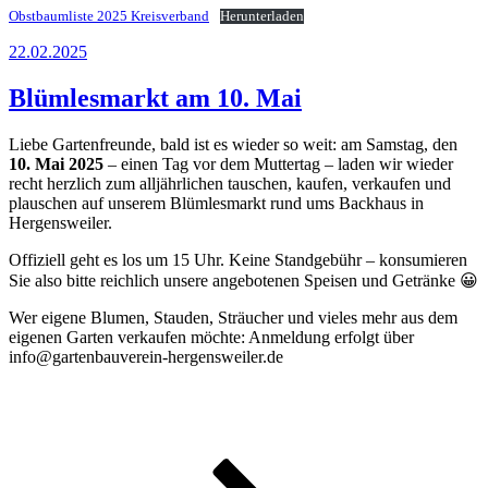
Obstbaumliste 2025 Kreisverband
Herunterladen
Veröffentlicht
22.02.2025
am
Blümlesmarkt am 10. Mai
Liebe Gartenfreunde, bald ist es wieder so weit: am Samstag, den
10. Mai 2025
– einen Tag vor dem Muttertag – laden wir wieder
recht herzlich zum alljährlichen tauschen, kaufen, verkaufen und
plauschen auf unserem Blümlesmarkt rund ums Backhaus in
Hergensweiler.
Offiziell geht es los um 15 Uhr. Keine Standgebühr – konsumieren
Sie also bitte reichlich unsere angebotenen Speisen und Getränke 😀
Wer eigene Blumen, Stauden, Sträucher und vieles mehr aus dem
eigenen Garten verkaufen möchte: Anmeldung erfolgt über
info@gartenbauverein-hergensweiler.de
Seitennummerierung
Seite
Seite
Nächste
Seite